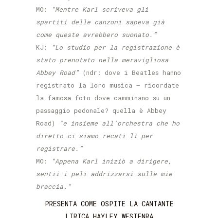
MO:
“Mentre Karl scriveva gli
spartiti delle canzoni sapeva già
come queste avrebbero suonato.”
KJ:
“Lo studio per la registrazione è
stato prenotato nella meravigliosa
Abbey Road”
(ndr: dove i Beatles hanno
registrato la loro musica – ricordate
la famosa foto dove camminano su un
passaggio pedonale? quella è Abbey
Road)
“e insieme all’orchestra che ho
diretto ci siamo recati lì per
registrare.”
MO:
“Appena Karl iniziò a dirigere,
sentii i peli addrizzarsi sulle mie
braccia.”
PRESENTA COME OSPITE LA CANTANTE
LIRICA HAYLEY WESTENRA