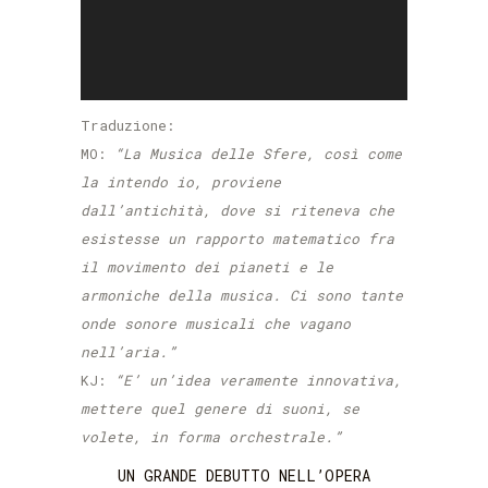
Traduzione:
MO:
“La Musica delle Sfere, così come
la intendo io, proviene
dall’antichità, dove si riteneva che
esistesse un rapporto matematico fra
il movimento dei pianeti e le
armoniche della musica. Ci sono tante
onde sonore musicali che vagano
nell’aria.”
KJ:
“E’ un’idea veramente innovativa,
mettere quel genere di suoni, se
volete, in forma orchestrale.”
UN GRANDE DEBUTTO NELL’OPERA