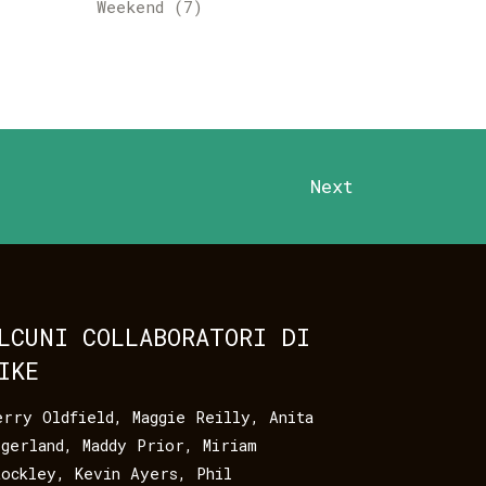
Weekend
(7)
Next
LCUNI COLLABORATORI DI
IKE
erry Oldfield
,
Maggie Reilly
,
Anita
egerland
,
Maddy Prior
,
Miriam
tockley
,
Kevin Ayers
,
Phil