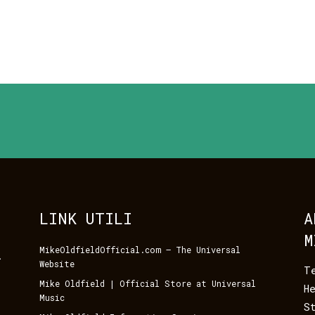
LINK UTILI
A
M
MikeOldfieldOfficial.com – The Universal
i
Website
T
Mike Oldfield | Official Store at Universal
H
Music
S