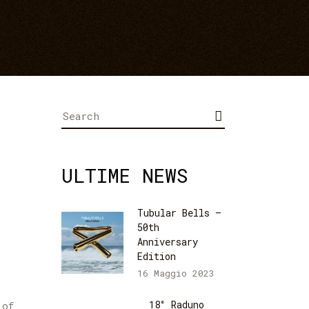
Search
for:
ULTIME NEWS
Tubular Bells –
50th
Anniversary
Edition
16 Maggio 2023
18° Raduno
 of