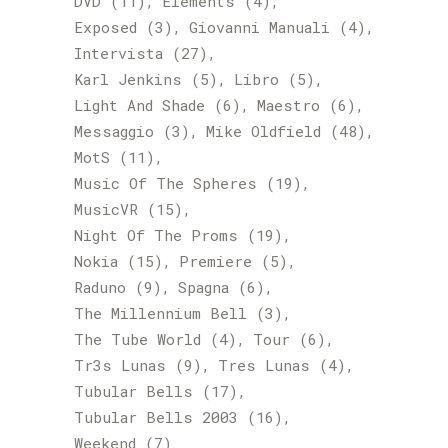
DVD
(11)
Elements
(4)
Exposed
(3)
Giovanni Manuali
(4)
Intervista
(27)
Karl Jenkins
(5)
Libro
(5)
Light And Shade
(6)
Maestro
(6)
Messaggio
(3)
Mike Oldfield
(48)
MotS
(11)
Music Of The Spheres
(19)
MusicVR
(15)
Night Of The Proms
(19)
Nokia
(15)
Premiere
(5)
Raduno
(9)
Spagna
(6)
The Millennium Bell
(3)
The Tube World
(4)
Tour
(6)
Tr3s Lunas
(9)
Tres Lunas
(4)
Tubular Bells
(17)
Tubular Bells 2003
(16)
Weekend
(7)