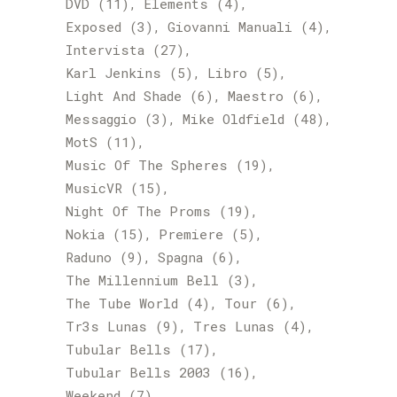
DVD
(11)
Elements
(4)
Exposed
(3)
Giovanni Manuali
(4)
Intervista
(27)
Karl Jenkins
(5)
Libro
(5)
Light And Shade
(6)
Maestro
(6)
Messaggio
(3)
Mike Oldfield
(48)
MotS
(11)
Music Of The Spheres
(19)
MusicVR
(15)
Night Of The Proms
(19)
Nokia
(15)
Premiere
(5)
Raduno
(9)
Spagna
(6)
The Millennium Bell
(3)
The Tube World
(4)
Tour
(6)
Tr3s Lunas
(9)
Tres Lunas
(4)
Tubular Bells
(17)
Tubular Bells 2003
(16)
Weekend
(7)