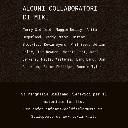
ALCUNI COLLABORATORI
DI MIKE
,
,
Terry Oldfield
Maggie Reilly
Anita
,
,
Hegerland
Maddy Prior
Miriam
,
,
,
Stockley
Kevin Ayers
Phil Beer
Adrian
,
,
,
Belew
Tom Newman
Morris Pert
Karl
,
,
,
Jenkins
Hayley Westenra
Lang Lang
Jon
,
,
Anderson
Simon Phillips
Bonnie Tyler
Si ringrazia Giuliano Plenevici per il
materiale fornito.
Per info: info@mikeoldfieldmusic.it.
Sviluppato da
www.to-link.it
.