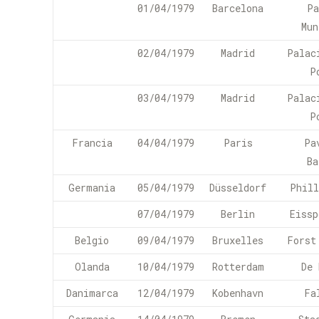
01/04/1979
Barcelona
Pa
Mun
02/04/1979
Madrid
Palac
P
03/04/1979
Madrid
Palac
P
Francia
04/04/1979
Paris
Pa
Ba
Germania
05/04/1979
Düsseldorf
Phill
07/04/1979
Berlin
Eissp
Belgio
09/04/1979
Bruxelles
Forst
Olanda
10/04/1979
Rotterdam
De 
Danimarca
12/04/1979
Kobenhavn
Fa