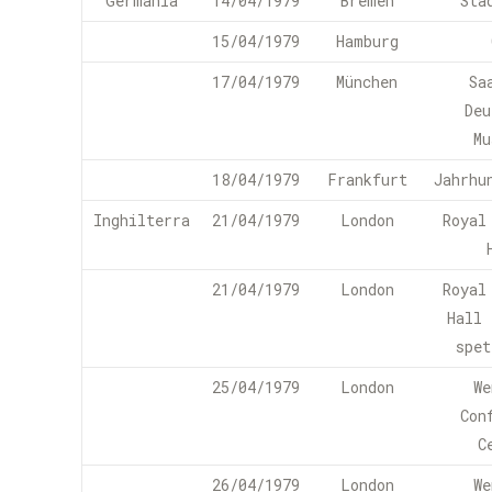
Germania
14/04/1979
Bremen
Sta
15/04/1979
Hamburg
17/04/1979
München
Sa
Deu
Mu
18/04/1979
Frankfurt
Jahrhu
Inghilterra
21/04/1979
London
Royal
21/04/1979
London
Royal
Hall 
spet
25/04/1979
London
We
Con
C
26/04/1979
London
We