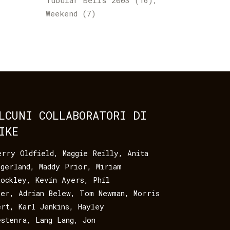
Tubular Bells 2003
(16)
Weekend
(7)
LCUNI COLLABORATORI DI
IKE
erry Oldfield
,
Maggie Reilly
,
Anita
egerland
,
Maddy Prior
,
Miriam
tockley
,
Kevin Ayers
,
Phil
eer
,
Adrian Belew
,
Tom Newman
,
Morris
ert
,
Karl Jenkins
,
Hayley
estenra
,
Lang Lang
,
Jon