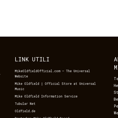
LINK UTILI
A
M
MikeOldfieldOfficial.com – The Universal
i
Website
T
Mike Oldfield | Official Store at Universal
H
Music
S
Mike Oldfield Information Service
B
Tubular Net
P
Oldfield.de
W