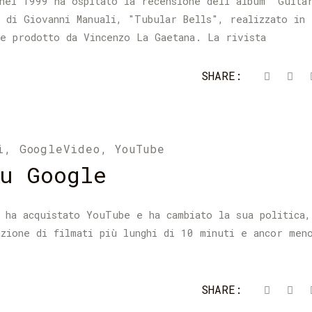
nel 1999 ha ospitato la recensione dell'album "Guita
 di Giovanni Manuali, "Tubular Bells", realizzato in
 e prodotto da Vincenzo La Gaetana. La rivista
SHARE:
i
,
GoogleVideo
,
YouTube
u Google
 ha acquistato YouTube e ha cambiato la sua politica,
azione di filmati più lunghi di 10 minuti e ancor men
SHARE: