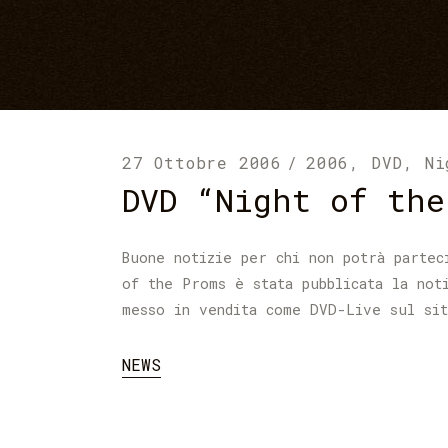
27 Ottobre 2006
2006
,
DVD
,
Ni
DVD “Night of the
Buone notizie per chi non potrà partec
of the Proms è stata pubblicata la not
messo in vendita come DVD-Live sul si
NEWS