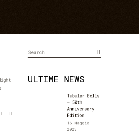
Search
for:
ULTIME NEWS
Night
e
Tubular Bells
– 50th
Anniversary
Edition
16 Maggio
2023