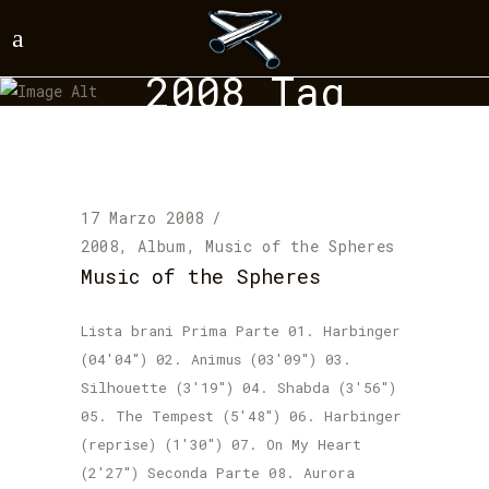
2008 Tag
17 Marzo 2008
2008
,
Album
,
Music of the Spheres
Music of the Spheres
Lista brani Prima Parte 01. Harbinger
(04'04") 02. Animus (03'09") 03.
Silhouette (3'19") 04. Shabda (3'56")
05. The Tempest (5'48") 06. Harbinger
(reprise) (1'30") 07. On My Heart
(2'27") Seconda Parte 08. Aurora