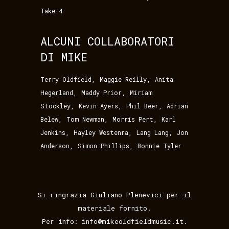
Take 4
ALCUNI COLLABORATORI
DI MIKE
,
,
Terry Oldfield
Maggie Reilly
Anita
,
,
Hegerland
Maddy Prior
Miriam
,
,
,
Stockley
Kevin Ayers
Phil Beer
Adrian
,
,
,
Belew
Tom Newman
Morris Pert
Karl
,
,
,
Jenkins
Hayley Westenra
Lang Lang
Jon
,
,
Anderson
Simon Phillips
Bonnie Tyler
Si ringrazia Giuliano Plenevici per il
materiale fornito.
Per info: info@mikeoldfieldmusic.it.