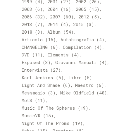
1999
(4)
2001
(27)
2002
(26)
2003
(6)
2004
(16)
2005
(15)
2006
(32)
2007
(60)
2012
(5)
2013
(7)
2014
(4)
2015
(3)
2018
(3)
Album
(54)
Articolo
(15)
Autobiografia
(4)
CHANGELING
(6)
Compilation
(4)
DVD
(11)
Elements
(4)
Exposed
(3)
Giovanni Manuali
(4)
Intervista
(27)
Karl Jenkins
(5)
Libro
(5)
Light And Shade
(6)
Maestro
(6)
Messaggio
(3)
Mike Oldfield
(48)
MotS
(11)
Music Of The Spheres
(19)
MusicVR
(15)
Night Of The Proms
(19)
Nokia
(15)
Premiere
(5)