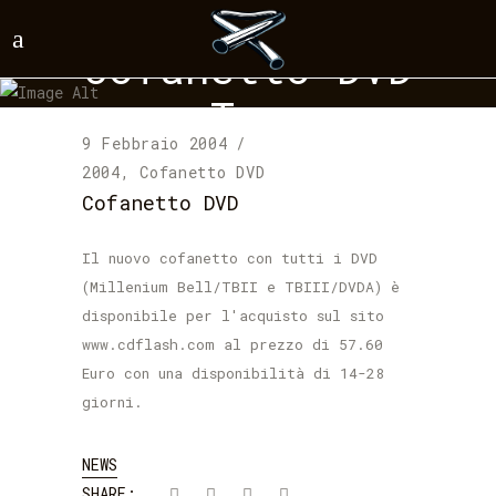
Cofanetto DVD
Tag
9 Febbraio 2004
2004
,
Cofanetto DVD
Cofanetto DVD
Il nuovo cofanetto con tutti i DVD
(Millenium Bell/TBII e TBIII/DVDA) è
disponibile per l'acquisto sul sito
www.cdflash.com al prezzo di 57.60
Euro con una disponibilità di 14-28
giorni.
NEWS
SHARE: