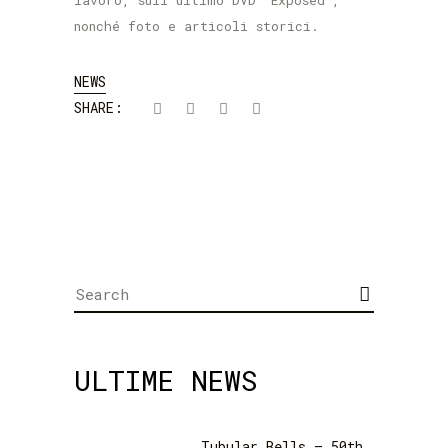
lavoro, sull'ultimo DVD "Exposed",
nonché foto e articoli storici.
NEWS
SHARE:
Search
for:
ULTIME NEWS
Tubular Bells – 50th