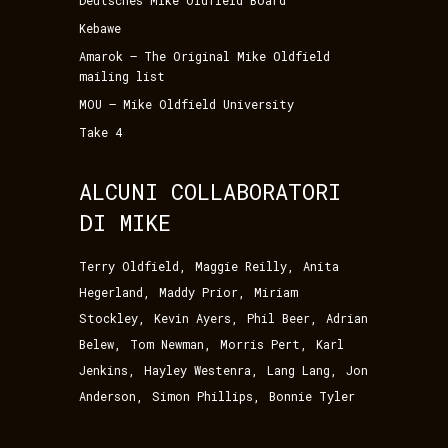
Deutsches Mike Oldfield Board
Kebawe
Amarok – The Original Mike Oldfield
mailing list
MOU – Mike Oldfield University
Take 4
ALCUNI COLLABORATORI
DI MIKE
,
,
Terry Oldfield
Maggie Reilly
Anita
,
,
Hegerland
Maddy Prior
Miriam
,
,
,
Stockley
Kevin Ayers
Phil Beer
Adrian
,
,
,
Belew
Tom Newman
Morris Pert
Karl
,
,
,
Jenkins
Hayley Westenra
Lang Lang
Jon
,
,
Anderson
Simon Phillips
Bonnie Tyler