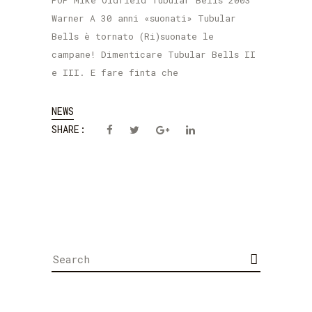
POP Mike Oldfield Tubular Bells 2003
Warner A 30 anni «suonati» Tubular
Bells è tornato (Ri)suonate le
campane! Dimenticare Tubular Bells II
e III. E fare finta che
NEWS
SHARE:
Search
for: