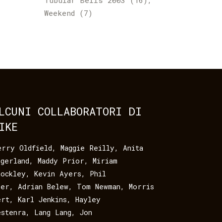
Tubular Bells 2003
(16)
Weekend
(7)
LCUNI COLLABORATORI DI
IKE
erry Oldfield
,
Maggie Reilly
,
Anita
egerland
,
Maddy Prior
,
Miriam
tockley
,
Kevin Ayers
,
Phil
eer
,
Adrian Belew
,
Tom Newman
,
Morris
ert
,
Karl Jenkins
,
Hayley
estenra
,
Lang Lang
,
Jon