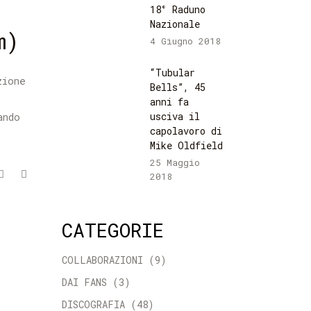
18° Raduno
Nazionale
m)
4 Giugno 2018
“Tubular
zione
Bells”, 45
anni fa
usciva il
ando
capolavoro di
Mike Oldfield
25 Maggio
2018
CATEGORIE
COLLABORAZIONI
(9)
DAI FANS
(3)
DISCOGRAFIA
(48)