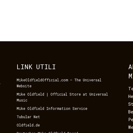
LINK UTILI
A
M
MikeOldfieldOfficial.com – The Universal
i
Website
T
Mike Oldfield | Official Store at Universal
H
Music
S
Mike Oldfield Information Service
B
Tubular Net
P
Oldfield.de
W