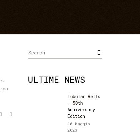
Search
for:
ULTIME NEWS
e.
erno
Tubular Bells
– 50th
Anniversary
Edition
16 Maggio
2023