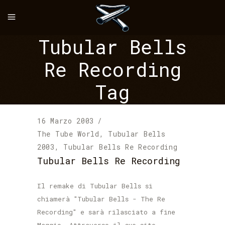
Tubular Bells
Re Recording
Tag
16 Marzo 2003
The Tube World
,
Tubular Bells
2003
,
Tubular Bells Re Recording
Tubular Bells Re Recording
Il remake di Tubular Bells si
chiamerà "Tubular Bells - The Re
Recording" e sarà rilasciato a fine