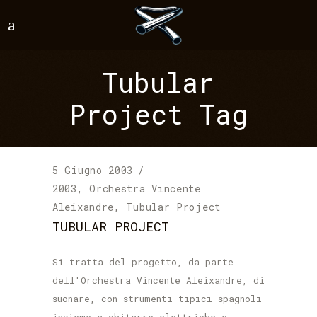
Tubular
Project Tag
5 Giugno 2003
2003
,
Orchestra Vincente
Aleixandre
,
Tubular Project
TUBULAR PROJECT
Si tratta del progetto, da parte
dell'Orchestra Vincente Aleixandre, di
suonare, con strumenti tipici spagnoli