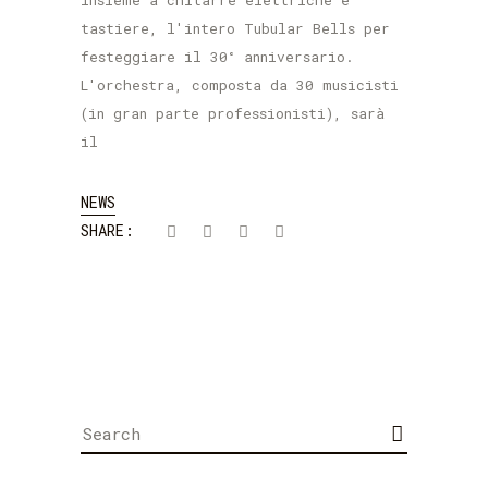
insieme a chitarre elettriche e
tastiere, l'intero Tubular Bells per
festeggiare il 30° anniversario.
L'orchestra, composta da 30 musicisti
(in gran parte professionisti), sarà
il
NEWS
SHARE:
Search
for: