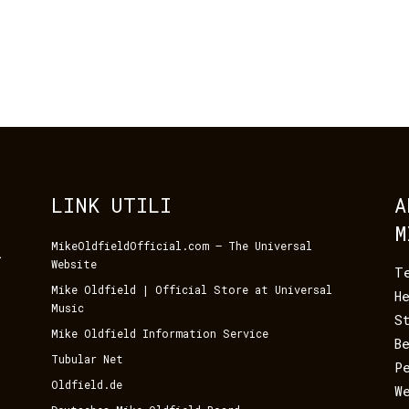
LINK UTILI
A
M
MikeOldfieldOfficial.com – The Universal
i
Website
T
Mike Oldfield | Official Store at Universal
H
Music
S
Mike Oldfield Information Service
B
Tubular Net
P
Oldfield.de
W