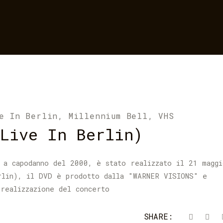
e In Berlin
,
Millennium Bell
,
VHS
Live In Berlin)
 a capodanno del 2000, è stato realizzato il 21 maggi
rlin), il DVD è prodotto dalla "WARNER VISIONS" e
 realizzazione del concerto
SHARE: