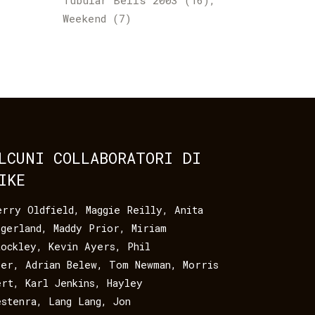
Tubular Bells 2003
(16)
Weekend
(7)
LCUNI COLLABORATORI DI
IKE
erry Oldfield
,
Maggie Reilly
,
Anita
egerland
,
Maddy Prior
,
Miriam
tockley
,
Kevin Ayers
,
Phil
eer
,
Adrian Belew
,
Tom Newman
,
Morris
ert
,
Karl Jenkins
,
Hayley
estenra
,
Lang Lang
,
Jon