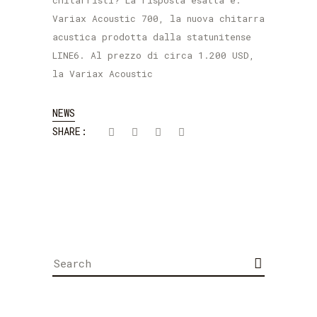
chitarristi? La risposta esatta è:
Variax Acoustic 700, la nuova chitarra
acustica prodotta dalla statunitense
LINE6. Al prezzo di circa 1.200 USD,
la Variax Acoustic
NEWS
SHARE:
Search
for: