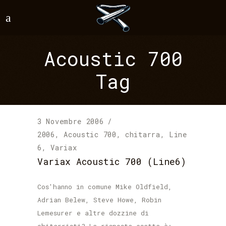
Acoustic 700
Tag
3 Novembre 2006
2006
,
Acoustic 700
,
chitarra
,
Line
6
,
Variax
Variax Acoustic 700 (Line6)
Cos'hanno in comune Mike Oldfield,
Adrian Belew, Steve Howe, Robin
Lemesurer e altre dozzine di