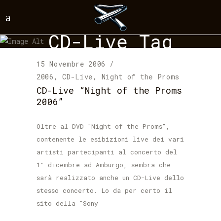
CD-Live Tag
15 Novembre 2006
2006
,
CD-Live
,
Night of the Proms
CD-Live “Night of the Proms
2006”
Oltre al DVD "Night of the Proms",
contenente le esibizioni live dei vari
artisti partecipanti al concerto del
1° dicembre ad Amburgo, sembra che
sarà realizzato anche un CD-Live dello
stesso concerto. Lo da per certo il
sito della "Sony