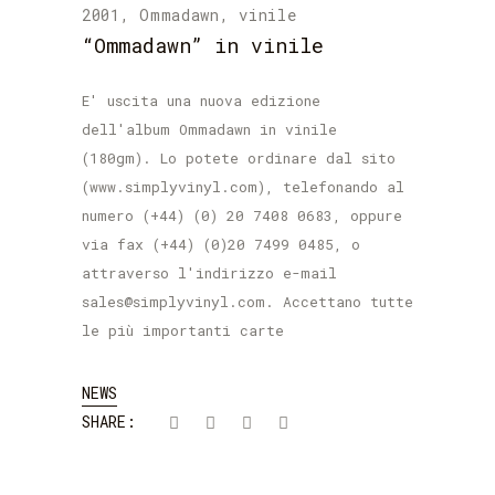
2001
,
Ommadawn
,
vinile
“Ommadawn” in vinile
E' uscita una nuova edizione
dell'album Ommadawn in vinile
(180gm). Lo potete ordinare dal sito
(www.simplyvinyl.com), telefonando al
numero (+44) (0) 20 7408 0683, oppure
via fax (+44) (0)20 7499 0485, o
attraverso l'indirizzo e-mail
sales@simplyvinyl.com. Accettano tutte
le più importanti carte
NEWS
SHARE: